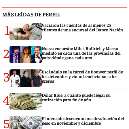
MÁS LEÍDAS DE PERFIL
1
Vaciaron las cuentas de al menos 25
clientes de una sucursal del Banco Nación
2
Nueva encuesta: Milei, Bullrich y Massa
medido en cada una de las provincias del
país: dónde gana cada uno
3
Escándalo en la cárcel de Bouwer: perfil de
los detenidos y cómo beneficiaban a los
presos
4
Dólar Blue: a cuánto puede llegar su
cotización para fin de año
5
El mercado descuenta una devaluación del
peso en noviembre y diciembre