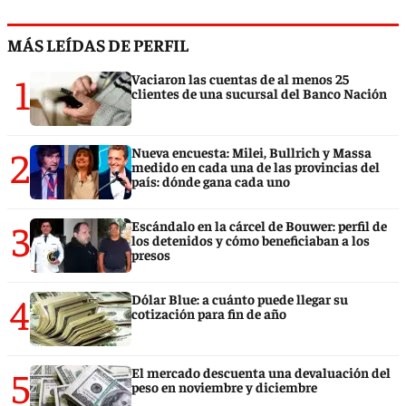
MÁS LEÍDAS DE PERFIL
1
Vaciaron las cuentas de al menos 25
clientes de una sucursal del Banco Nación
2
Nueva encuesta: Milei, Bullrich y Massa
medido en cada una de las provincias del
país: dónde gana cada uno
3
Escándalo en la cárcel de Bouwer: perfil de
los detenidos y cómo beneficiaban a los
presos
4
Dólar Blue: a cuánto puede llegar su
cotización para fin de año
5
El mercado descuenta una devaluación del
peso en noviembre y diciembre