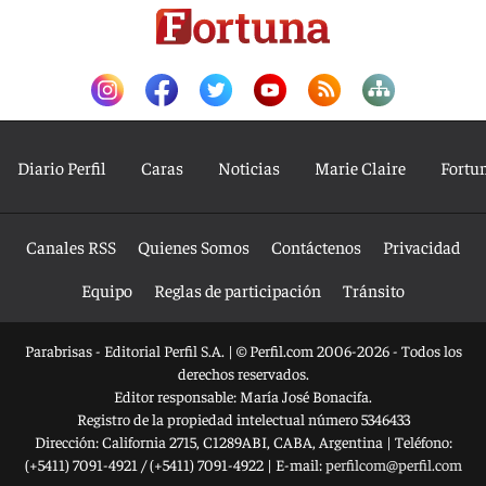
Diario Perfil
Caras
Noticias
Marie Claire
Fortu
Canales RSS
Quienes Somos
Contáctenos
Privacidad
Equipo
Reglas de participación
Tránsito
Parabrisas - Editorial Perfil S.A.
| © Perfil.com 2006-2026 - Todos los
derechos reservados.
Editor responsable: María José Bonacifa.
Registro de la propiedad intelectual número 5346433
Dirección:
California 2715
,
C1289ABI
,
CABA, Argentina
| Teléfono:
(+5411) 7091-4921
/
(+5411) 7091-4922
| E-mail:
perfilcom@perfil.com