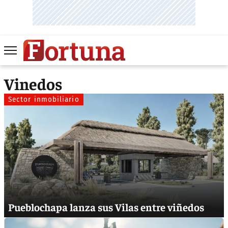
Vinedos
Sector inmobiliario
Pueblochapa lanza sus Vilas entre viñedos