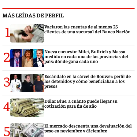
MÁS LEÍDAS DE PERFIL
1
Vaciaron las cuentas de al menos 25
clientes de una sucursal del Banco Nación
2
Nueva encuesta: Milei, Bullrich y Massa
medido en cada una de las provincias del
país: dónde gana cada uno
3
Escándalo en la cárcel de Bouwer: perfil de
los detenidos y cómo beneficiaban a los
presos
4
Dólar Blue: a cuánto puede llegar su
cotización para fin de año
5
El mercado descuenta una devaluación del
peso en noviembre y diciembre