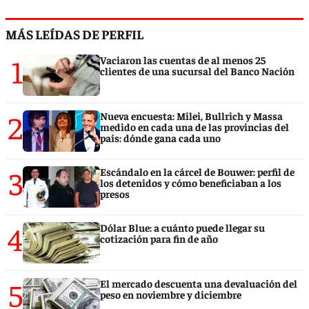
MÁS LEÍDAS DE PERFIL
1
Vaciaron las cuentas de al menos 25
clientes de una sucursal del Banco Nación
2
Nueva encuesta: Milei, Bullrich y Massa
medido en cada una de las provincias del
país: dónde gana cada uno
3
Escándalo en la cárcel de Bouwer: perfil de
los detenidos y cómo beneficiaban a los
presos
4
Dólar Blue: a cuánto puede llegar su
cotización para fin de año
5
El mercado descuenta una devaluación del
peso en noviembre y diciembre