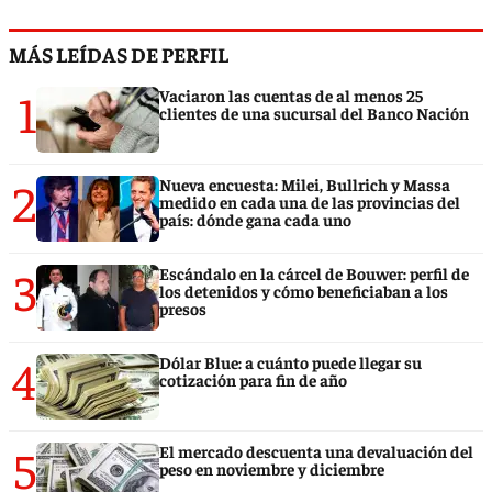
MÁS LEÍDAS DE PERFIL
1
Vaciaron las cuentas de al menos 25
clientes de una sucursal del Banco Nación
2
Nueva encuesta: Milei, Bullrich y Massa
medido en cada una de las provincias del
país: dónde gana cada uno
3
Escándalo en la cárcel de Bouwer: perfil de
los detenidos y cómo beneficiaban a los
presos
4
Dólar Blue: a cuánto puede llegar su
cotización para fin de año
5
El mercado descuenta una devaluación del
peso en noviembre y diciembre