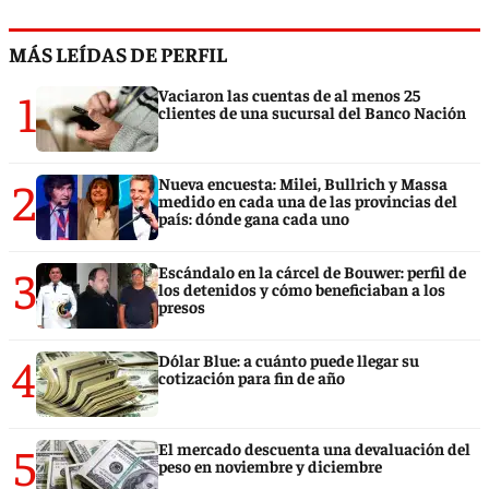
MÁS LEÍDAS DE PERFIL
1
Vaciaron las cuentas de al menos 25
clientes de una sucursal del Banco Nación
2
Nueva encuesta: Milei, Bullrich y Massa
medido en cada una de las provincias del
país: dónde gana cada uno
3
Escándalo en la cárcel de Bouwer: perfil de
los detenidos y cómo beneficiaban a los
presos
4
Dólar Blue: a cuánto puede llegar su
cotización para fin de año
5
El mercado descuenta una devaluación del
peso en noviembre y diciembre