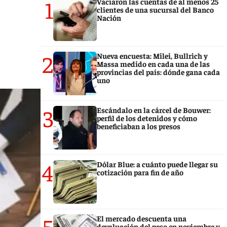
1
Vaciaron las cuentas de al menos 25
clientes de una sucursal del Banco
Nación
2
Nueva encuesta: Milei, Bullrich y
Massa medido en cada una de las
provincias del país: dónde gana cada
uno
3
Escándalo en la cárcel de Bouwer:
perfil de los detenidos y cómo
beneficiaban a los presos
4
Dólar Blue: a cuánto puede llegar su
cotización para fin de año
5
El mercado descuenta una
devaluación del peso en noviembre y