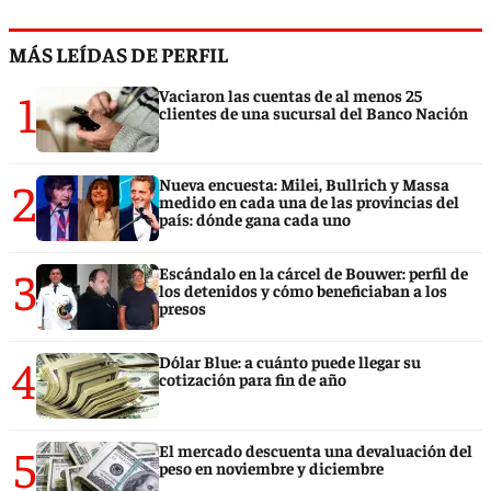
MÁS LEÍDAS DE PERFIL
1
Vaciaron las cuentas de al menos 25
clientes de una sucursal del Banco Nación
2
Nueva encuesta: Milei, Bullrich y Massa
medido en cada una de las provincias del
país: dónde gana cada uno
3
Escándalo en la cárcel de Bouwer: perfil de
los detenidos y cómo beneficiaban a los
presos
4
Dólar Blue: a cuánto puede llegar su
cotización para fin de año
5
El mercado descuenta una devaluación del
peso en noviembre y diciembre