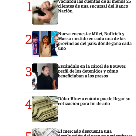
1
Vaciaron las cuentas de al menos 25
clientes de una sucursal del Banco
Nación
2
Nueva encuesta: Milei, Bullrich y
Massa medido en cada una de las
provincias del país: dónde gana cada
uno
3
Escándalo en la cárcel de Bouwer:
perfil de los detenidos y cómo
beneficiaban a los presos
4
Dólar Blue: a cuánto puede llegar su
cotización para fin de año
5
El mercado descuenta una
devaluación del peso en noviembre y