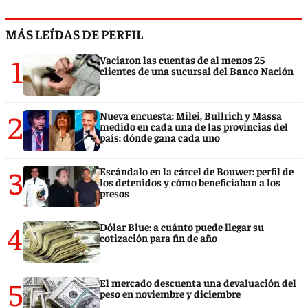
MÁS LEÍDAS DE PERFIL
1
Vaciaron las cuentas de al menos 25
clientes de una sucursal del Banco Nación
2
Nueva encuesta: Milei, Bullrich y Massa
medido en cada una de las provincias del
país: dónde gana cada uno
3
Escándalo en la cárcel de Bouwer: perfil de
los detenidos y cómo beneficiaban a los
presos
4
Dólar Blue: a cuánto puede llegar su
cotización para fin de año
5
El mercado descuenta una devaluación del
peso en noviembre y diciembre