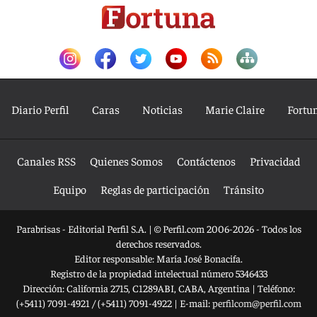
Diario Perfil
Caras
Noticias
Marie Claire
Fortu
Canales RSS
Quienes Somos
Contáctenos
Privacidad
Equipo
Reglas de participación
Tránsito
Parabrisas - Editorial Perfil S.A.
| © Perfil.com 2006-2026 - Todos los
derechos reservados.
Editor responsable: María José Bonacifa.
Registro de la propiedad intelectual número 5346433
Dirección:
California 2715
,
C1289ABI
,
CABA, Argentina
| Teléfono:
(+5411) 7091-4921
/
(+5411) 7091-4922
| E-mail:
perfilcom@perfil.com