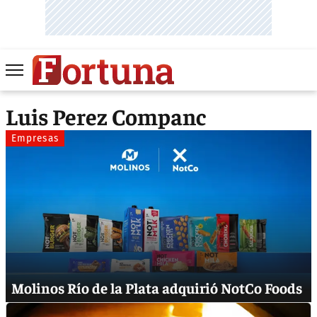
Luis Perez Companc
Empresas
Molinos Río de la Plata adquirió NotCo Foods