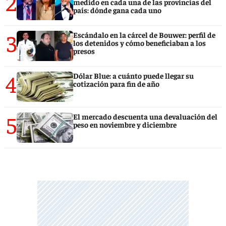
2
medido en cada una de las provincias del
país: dónde gana cada uno
3
Escándalo en la cárcel de Bouwer: perfil de
los detenidos y cómo beneficiaban a los
presos
4
Dólar Blue: a cuánto puede llegar su
cotización para fin de año
5
El mercado descuenta una devaluación del
peso en noviembre y diciembre