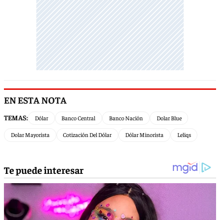
EN ESTA NOTA
TEMAS:
Dólar
Banco Central
Banco Nación
Dolar Blue
Dolar Mayorista
Cotización Del Dólar
Dólar Minorista
Leliqs