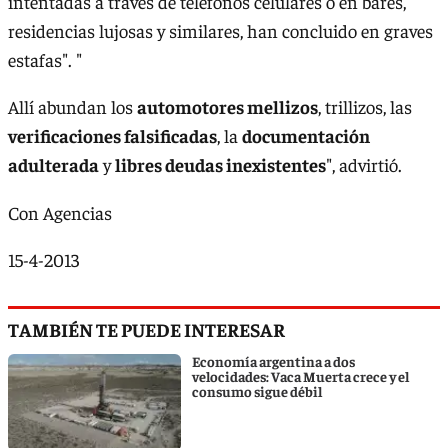
intentadas a través de teléfonos celulares o en bares,
residencias lujosas y similares, han concluido en graves
estafas". "
Allí abundan los
automotores mellizos
, trillizos, las
verificaciones falsificadas
, la
documentación
adulterada
y
libres deudas inexistentes
", advirtió.
Con Agencias
15-4-2013
TAMBIÉN TE PUEDE INTERESAR
Economía argentina a dos
velocidades: Vaca Muerta crece y el
consumo sigue débil