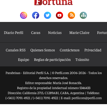
Diario Perfil
Caras
Noticias
Marie Claire
Fortu
Canales RSS
Quienes Somos
Contáctenos
Privacidad
Equipo
Reglas de participación
Tránsito
Parabrisas - Editorial Perfil S.A.
| © Perfil.com 2006-2026 - Todos los
derechos reservados.
Editor responsable: María José Bonacifa.
Registro de la propiedad intelectual número 5346433
Dirección:
California 2715
,
C1289ABI
,
CABA, Argentina
| Teléfono:
(+5411) 7091-4921
/
(+5411) 7091-4922
| E-mail:
perfilcom@perfil.com