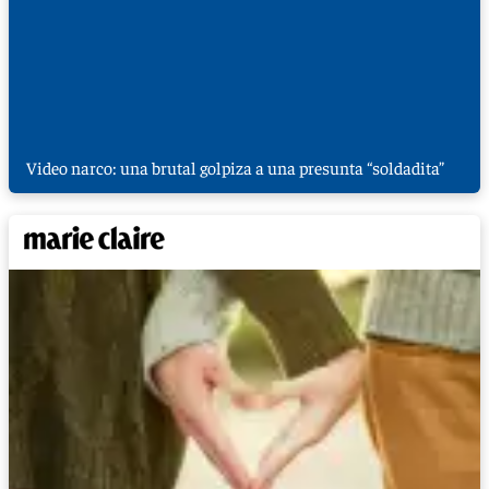
Video narco: una brutal golpiza a una presunta “soldadita”