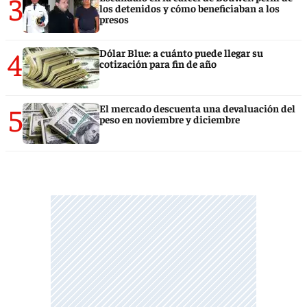
3
los detenidos y cómo beneficiaban a los
presos
4
Dólar Blue: a cuánto puede llegar su
cotización para fin de año
5
El mercado descuenta una devaluación del
peso en noviembre y diciembre