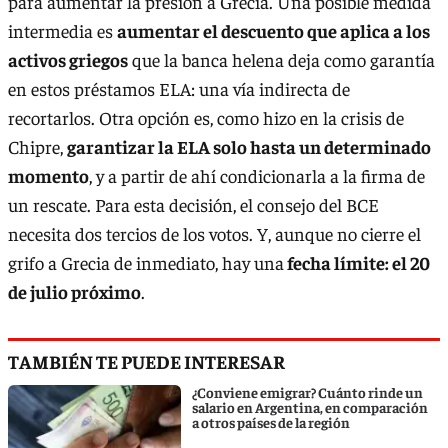
para aumentar la presión a Grecia. Una posible medida
intermedia es
aumentar el descuento que aplica a los
activos griegos
que la banca helena deja como garantía
en estos préstamos ELA: una vía indirecta de
recortarlos. Otra opción es, como hizo en la crisis de
Chipre,
garantizar la ELA solo hasta un determinado
momento
, y a partir de ahí condicionarla a la firma de
un rescate. Para esta decisión, el consejo del BCE
necesita dos tercios de los votos. Y, aunque no cierre el
grifo a Grecia de inmediato, hay una
fecha límite: el 20
de julio próximo
.
TAMBIÉN TE PUEDE INTERESAR
¿Conviene emigrar? Cuánto rinde un
salario en Argentina, en comparación
a otros países de la región