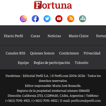
Diario Perfil
Caras
Noticias
Marie Claire
Fortu
Canales RSS
Quienes Somos
Contáctenos
Privacidad
Equipo
Reglas de participación
Tránsito
Parabrisas - Editorial Perfil S.A.
| © Perfil.com 2006-2026 - Todos los
derechos reservados.
Editor responsable: María José Bonacifa.
Registro de la propiedad intelectual número 5346433
Dirección:
California 2715
,
C1289ABI
,
CABA, Argentina
| Teléfono:
(+5411) 7091-4921
/
(+5411) 7091-4922
| E-mail:
perfilcom@perfil.com