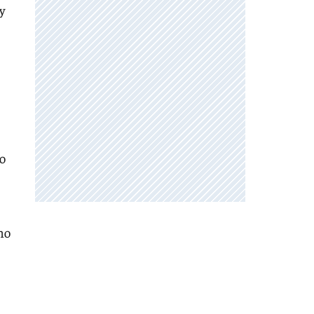
y
co
mo