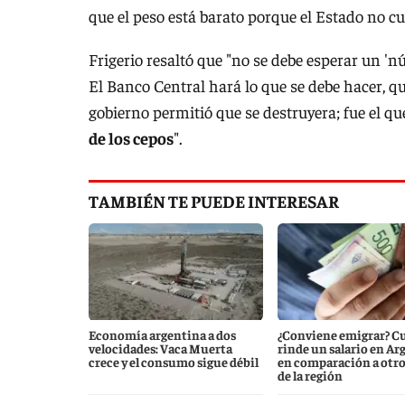
que el peso está barato porque el Estado no cu
Frigerio resaltó que "no se debe esperar un '
El Banco Central hará lo que se debe hacer, qu
gobierno permitió que se destruyera; fue el q
de los cepos
".
TAMBIÉN TE PUEDE INTERESAR
Economía argentina a dos
¿Conviene emigrar? C
velocidades: Vaca Muerta
rinde un salario en Ar
crece y el consumo sigue débil
en comparación a otro
de la región