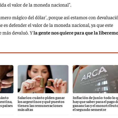
ida el valor de la moneda nacional".
número mágico del dólar', porque así estamos con devaluaci
e es defender el valor de la moneda nacional, ya que este
ue más devaluó. Y
la gente nos quiere para que la liberem
uánto
Salarios: cuánto piden ganar
Inflación de junio: todo lo 
gentina,
los argentinos y qué puestos
hay que saber para el pago d
s países
tienen las remuneraciones
ganancias y el monotributo
más altas
el segundo semestre