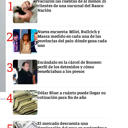
1
Vaciaron las cuentas de al menos 25
clientes de una sucursal del Banco
Nación
2
Nueva encuesta: Milei, Bullrich y
Massa medido en cada una de las
provincias del país: dónde gana cada
uno
3
Escándalo en la cárcel de Bouwer:
perfil de los detenidos y cómo
beneficiaban a los presos
4
Dólar Blue: a cuánto puede llegar su
cotización para fin de año
5
El mercado descuenta una
devaluación del peso en noviembre y