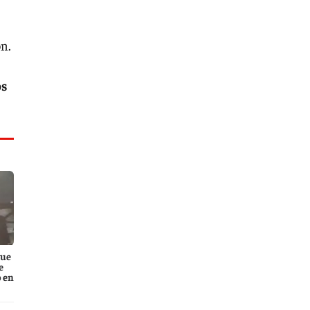
ón.
os
que
e
 en