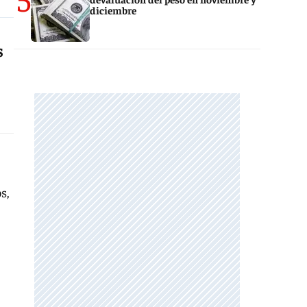
diciembre
s
s,