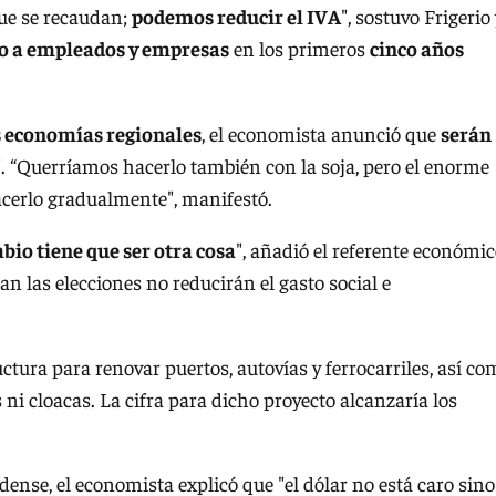
que se recaudan;
podemos reducir el IVA
", sostuvo Frigerio 
jo a empleados y empresas
en los primeros
cinco años
s economías regionales
, el economista anunció que
serán
”
. “Querríamos hacerlo también con la soja, pero el enorme
acerlo gradualmente", manifestó.
bio tiene que ser otra cosa
", añadió el referente económi
n las elecciones no reducirán el gasto social e
ctura para renovar puertos, autovías y ferrocarriles, así co
ni cloacas. La cifra para dicho proyecto alcanzaría los
ense, el economista explicó que "el dólar no está caro sino