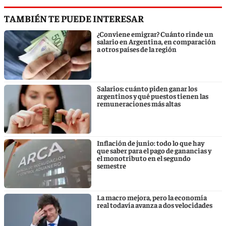
TAMBIÉN TE PUEDE INTERESAR
¿Conviene emigrar? Cuánto rinde un
salario en Argentina, en comparación
a otros países de la región
Salarios: cuánto piden ganar los
argentinos y qué puestos tienen las
remuneraciones más altas
Inflación de junio: todo lo que hay
que saber para el pago de ganancias y
el monotributo en el segundo
semestre
La macro mejora, pero la economía
real todavía avanza a dos velocidades