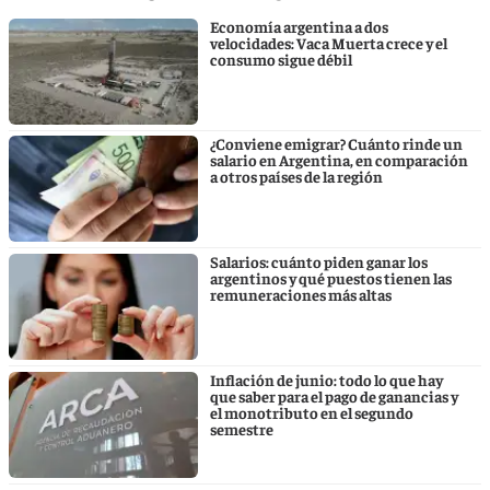
Economía argentina a dos
velocidades: Vaca Muerta crece y el
consumo sigue débil
¿Conviene emigrar? Cuánto rinde un
salario en Argentina, en comparación
a otros países de la región
Salarios: cuánto piden ganar los
argentinos y qué puestos tienen las
remuneraciones más altas
Inflación de junio: todo lo que hay
que saber para el pago de ganancias y
el monotributo en el segundo
semestre