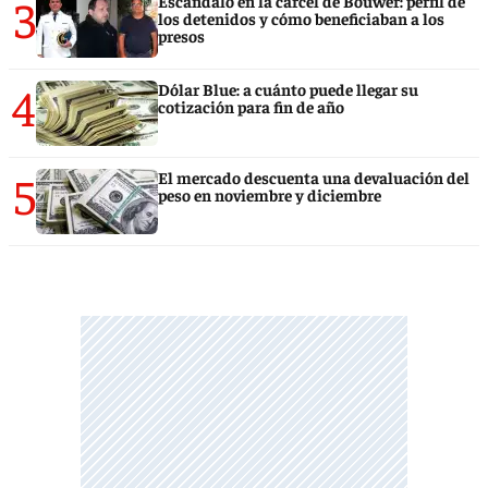
3
Escándalo en la cárcel de Bouwer: perfil de
los detenidos y cómo beneficiaban a los
presos
4
Dólar Blue: a cuánto puede llegar su
cotización para fin de año
5
El mercado descuenta una devaluación del
peso en noviembre y diciembre