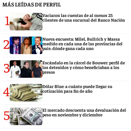
MÁS LEÍDAS DE PERFIL
1
Vaciaron las cuentas de al menos 25
clientes de una sucursal del Banco Nación
2
Nueva encuesta: Milei, Bullrich y Massa
medido en cada una de las provincias del
país: dónde gana cada uno
3
Escándalo en la cárcel de Bouwer: perfil de
los detenidos y cómo beneficiaban a los
presos
4
Dólar Blue: a cuánto puede llegar su
cotización para fin de año
5
El mercado descuenta una devaluación del
peso en noviembre y diciembre