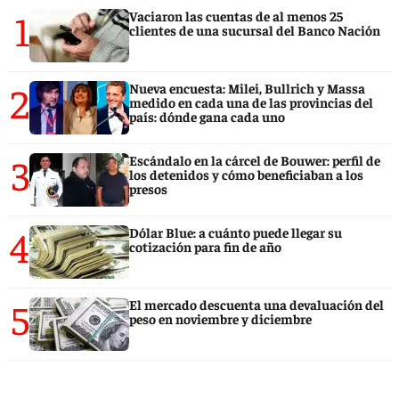
1
Vaciaron las cuentas de al menos 25
clientes de una sucursal del Banco Nación
2
Nueva encuesta: Milei, Bullrich y Massa
medido en cada una de las provincias del
país: dónde gana cada uno
3
Escándalo en la cárcel de Bouwer: perfil de
los detenidos y cómo beneficiaban a los
presos
4
Dólar Blue: a cuánto puede llegar su
cotización para fin de año
5
El mercado descuenta una devaluación del
peso en noviembre y diciembre