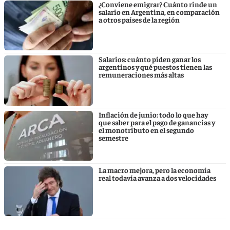
¿Conviene emigrar? Cuánto rinde un
salario en Argentina, en comparación
a otros países de la región
Salarios: cuánto piden ganar los
argentinos y qué puestos tienen las
remuneraciones más altas
Inflación de junio: todo lo que hay
que saber para el pago de ganancias y
el monotributo en el segundo
semestre
La macro mejora, pero la economía
real todavía avanza a dos velocidades