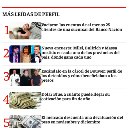
MÁS LEÍDAS DE PERFIL
1
Vaciaron las cuentas de al menos 25
clientes de una sucursal del Banco Nación
2
Nueva encuesta: Milei, Bullrich y Massa
medido en cada una de las provincias del
país: dónde gana cada uno
3
Escándalo en la cárcel de Bouwer: perfil de
los detenidos y cómo beneficiaban a los
presos
4
Dólar Blue: a cuánto puede llegar su
cotización para fin de año
5
El mercado descuenta una devaluación del
peso en noviembre y diciembre