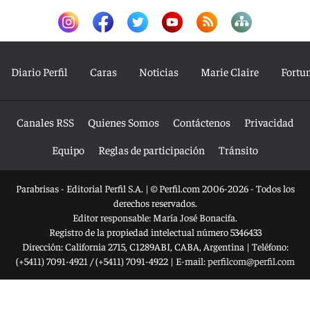
Diario Perfil
Caras
Noticias
Marie Claire
Fortu
Canales RSS
Quienes Somos
Contáctenos
Privacidad
Equipo
Reglas de participación
Tránsito
Parabrisas - Editorial Perfil S.A.
| © Perfil.com 2006-2026 - Todos los
derechos reservados.
Editor responsable: María José Bonacifa.
Registro de la propiedad intelectual número 5346433
Dirección:
California 2715
,
C1289ABI
,
CABA, Argentina
| Teléfono:
(+5411) 7091-4921
/
(+5411) 7091-4922
| E-mail:
perfilcom@perfil.com