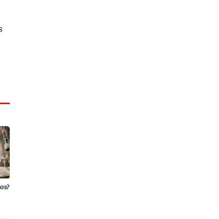
s
nos?