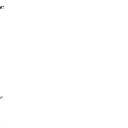
er
re
s