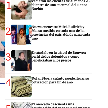
1
Vaciaron las cuentas de al menos 25
clientes de una sucursal del Banco
Nación
2
Nueva encuesta: Milei, Bullrich y
Massa medido en cada una de las
provincias del país: dónde gana cada
uno
3
Escándalo en la cárcel de Bouwer:
perfil de los detenidos y cómo
beneficiaban a los presos
4
Dólar Blue: a cuánto puede llegar su
cotización para fin de año
5
El mercado descuenta una
devaluación del peso en noviembre y