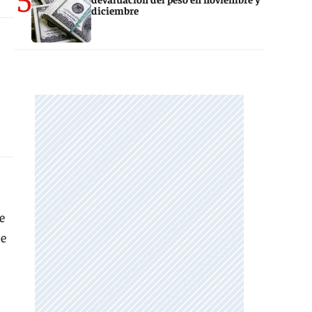
diciembre
e
de