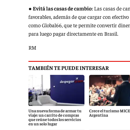
●
Evitá las casas de cambio:
Las casas de cam
favorables, además de que cargar con efectivo
como Global66, que te permite convertir diner
para luego pagar directamente en Brasil.
RM
TAMBIÉN TE PUEDE INTERESAR
Una nueva forma de armar tu
Crece el turismo MICE
viaje: un carrito de compras
Argentina
que reúne todos los servicios
en un solo lugar