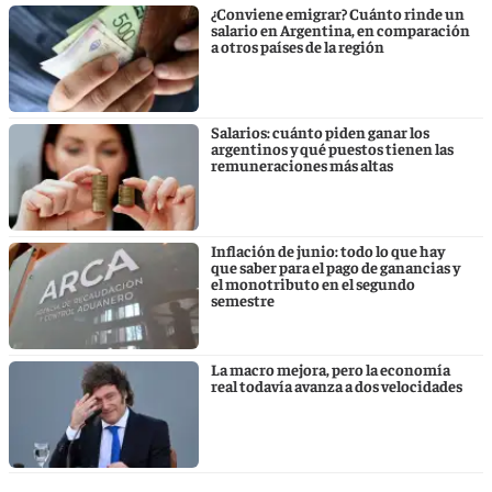
¿Conviene emigrar? Cuánto rinde un
salario en Argentina, en comparación
a otros países de la región
Salarios: cuánto piden ganar los
argentinos y qué puestos tienen las
remuneraciones más altas
Inflación de junio: todo lo que hay
que saber para el pago de ganancias y
el monotributo en el segundo
semestre
La macro mejora, pero la economía
real todavía avanza a dos velocidades