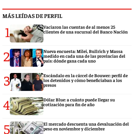
MÁS LEÍDAS DE PERFIL
1
Vaciaron las cuentas de al menos 25
clientes de una sucursal del Banco Nación
2
Nueva encuesta: Milei, Bullrich y Massa
medido en cada una de las provincias del
país: dónde gana cada uno
3
Escándalo en la cárcel de Bouwer: perfil de
los detenidos y cómo beneficiaban a los
presos
4
Dólar Blue: a cuánto puede llegar su
cotización para fin de año
5
El mercado descuenta una devaluación del
peso en noviembre y diciembre