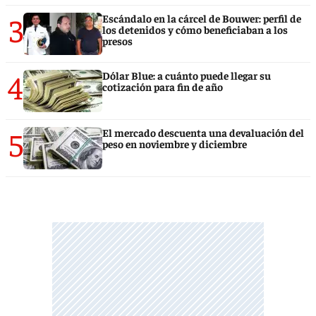
3
Escándalo en la cárcel de Bouwer: perfil de
los detenidos y cómo beneficiaban a los
presos
4
Dólar Blue: a cuánto puede llegar su
cotización para fin de año
5
El mercado descuenta una devaluación del
peso en noviembre y diciembre