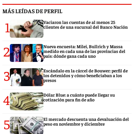
MÁS LEÍDAS DE PERFIL
1
Vaciaron las cuentas de al menos 25
clientes de una sucursal del Banco Nación
2
Nueva encuesta: Milei, Bullrich y Massa
medido en cada una de las provincias del
país: dónde gana cada uno
3
Escándalo en la cárcel de Bouwer: perfil de
los detenidos y cómo beneficiaban a los
presos
4
Dólar Blue: a cuánto puede llegar su
cotización para fin de año
5
El mercado descuenta una devaluación del
peso en noviembre y diciembre