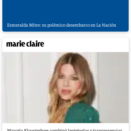
Esmeralda Mitre: su polémico desembarco en La Nación
Marcela Kloosterboer combinó lentejuelas y transparencias