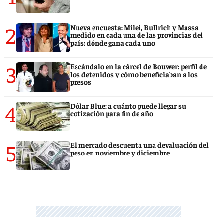
2
Nueva encuesta: Milei, Bullrich y Massa
medido en cada una de las provincias del
país: dónde gana cada uno
3
Escándalo en la cárcel de Bouwer: perfil de
los detenidos y cómo beneficiaban a los
presos
4
Dólar Blue: a cuánto puede llegar su
cotización para fin de año
5
El mercado descuenta una devaluación del
peso en noviembre y diciembre