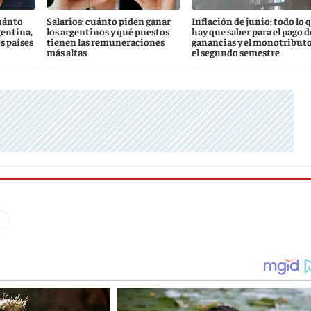
uánto
Salarios: cuánto piden ganar
Inflación de junio: todo lo 
gentina,
los argentinos y qué puestos
hay que saber para el pago d
s países
tienen las remuneraciones
ganancias y el monotributo
más altas
el segundo semestre
q