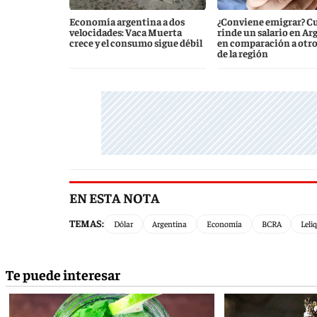
Economía argentina a dos
¿Conviene emigrar? C
velocidades: Vaca Muerta
rinde un salario en Ar
crece y el consumo sigue débil
en comparación a otro
de la región
EN ESTA NOTA
TEMAS:
Dólar
Argentina
Economía
BCRA
Leli