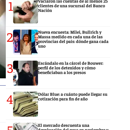
1
Vaciaron las cuentas de al menos 25
clientes de una sucursal del Banco
Nación
2
Nueva encuesta: Milei, Bullrich y
Massa medido en cada una de las
provincias del país: dónde gana cada
uno
3
Escándalo en la cárcel de Bouwer:
perfil de los detenidos y cómo
beneficiaban a los presos
4
Dólar Blue: a cuánto puede llegar su
cotización para fin de año
5
El mercado descuenta una
devaluación del peso en noviembre y