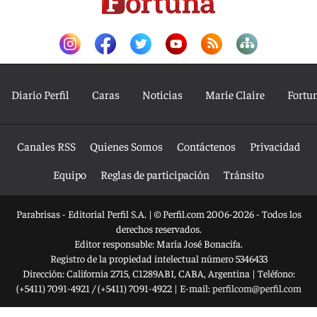
Diario Perfil
Caras
Noticias
Marie Claire
Fortu
Canales RSS
Quienes Somos
Contáctenos
Privacidad
Equipo
Reglas de participación
Tránsito
Parabrisas - Editorial Perfil S.A.
| © Perfil.com 2006-2026 - Todos los
derechos reservados.
Editor responsable: María José Bonacifa.
Registro de la propiedad intelectual número 5346433
Dirección:
California 2715
,
C1289ABI
,
CABA, Argentina
| Teléfono:
(+5411) 7091-4921
/
(+5411) 7091-4922
| E-mail:
perfilcom@perfil.com