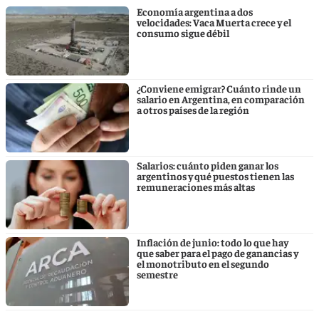
Economía argentina a dos
velocidades: Vaca Muerta crece y el
consumo sigue débil
¿Conviene emigrar? Cuánto rinde un
salario en Argentina, en comparación
a otros países de la región
Salarios: cuánto piden ganar los
argentinos y qué puestos tienen las
remuneraciones más altas
Inflación de junio: todo lo que hay
que saber para el pago de ganancias y
el monotributo en el segundo
semestre