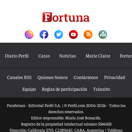
Diario Perfil
Caras
Noticias
Marie Claire
Fortu
Canales RSS
Quienes Somos
Contáctenos
Privacidad
Equipo
Reglas de participación
Tránsito
Parabrisas - Editorial Perfil S.A.
| © Perfil.com 2006-2026 - Todos los
derechos reservados.
Editor responsable: María José Bonacifa.
Registro de la propiedad intelectual número 5346433
Dirección:
California 2715
,
C1289ABI
,
CABA, Argentina
| Teléfono: