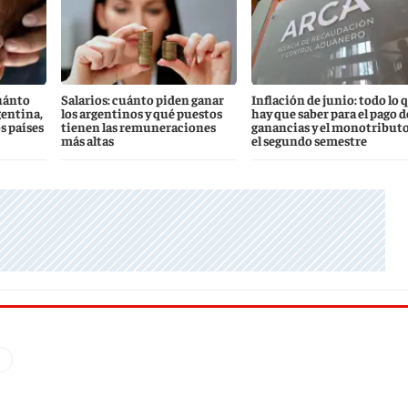
uánto
Salarios: cuánto piden ganar
Inflación de junio: todo lo 
gentina,
los argentinos y qué puestos
hay que saber para el pago d
s países
tienen las remuneraciones
ganancias y el monotributo
más altas
el segundo semestre
q