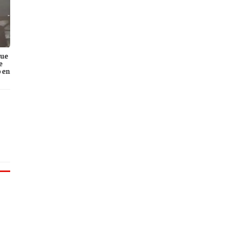
que
e
 en