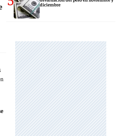
diciembre
e
3
ón
se