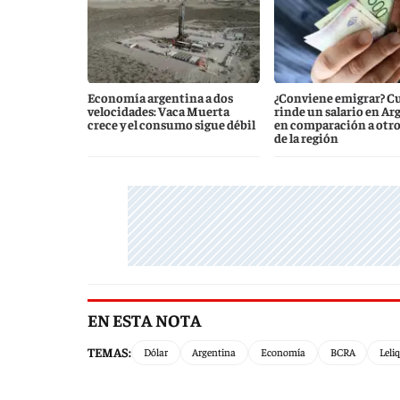
Economía argentina a dos
¿Conviene emigrar? C
velocidades: Vaca Muerta
rinde un salario en Ar
crece y el consumo sigue débil
en comparación a otro
de la región
EN ESTA NOTA
TEMAS:
Dólar
Argentina
Economía
BCRA
Leli