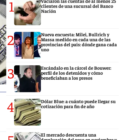
1
Vaciaron las cuentas de al menos 25
clientes de una sucursal del Banco
Nación
2
Nueva encuesta: Milei, Bullrich y
Massa medido en cada una de las
provincias del país: dónde gana cada
uno
3
Escándalo en la cárcel de Bouwer:
perfil de los detenidos y cómo
beneficiaban a los presos
4
Dólar Blue: a cuánto puede llegar su
cotización para fin de año
5
El mercado descuenta una
devaluación del peso en noviembre y