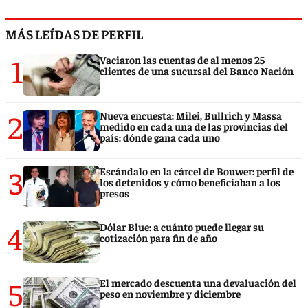
MÁS LEÍDAS DE PERFIL
1
Vaciaron las cuentas de al menos 25
clientes de una sucursal del Banco Nación
2
Nueva encuesta: Milei, Bullrich y Massa
medido en cada una de las provincias del
país: dónde gana cada uno
3
Escándalo en la cárcel de Bouwer: perfil de
los detenidos y cómo beneficiaban a los
presos
4
Dólar Blue: a cuánto puede llegar su
cotización para fin de año
5
El mercado descuenta una devaluación del
peso en noviembre y diciembre