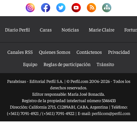
Diario Perfil
Caras
Noticias
Marie Claire
Fortu
Canales RSS
Quienes Somos
Contáctenos
Privacidad
Equipo
Reglas de participación
Tránsito
Parabrisas - Editorial Perfil S.A.
| © Perfil.com 2006-2026 - Todos los
derechos reservados.
Editor responsable: María José Bonacifa.
Registro de la propiedad intelectual número 5346433
Dirección:
California 2715
,
C1289ABI
,
CABA, Argentina
| Teléfono:
(+5411) 7091-4921
/
(+5411) 7091-4922
| E-mail:
perfilcom@perfil.com