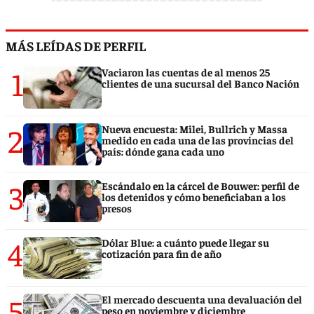
MÁS LEÍDAS DE PERFIL
1
Vaciaron las cuentas de al menos 25
clientes de una sucursal del Banco Nación
2
Nueva encuesta: Milei, Bullrich y Massa
medido en cada una de las provincias del
país: dónde gana cada uno
3
Escándalo en la cárcel de Bouwer: perfil de
los detenidos y cómo beneficiaban a los
presos
4
Dólar Blue: a cuánto puede llegar su
cotización para fin de año
5
El mercado descuenta una devaluación del
peso en noviembre y diciembre