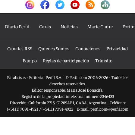
Diario Perfil
Caras
Noticias
Marie Claire
Fortu
Canales RSS
Quienes Somos
Contáctenos
Privacidad
Equipo
Reglas de participación
Tránsito
Parabrisas - Editorial Perfil S.A.
| © Perfil.com 2006-2026 - Todos los
derechos reservados.
Editor responsable: María José Bonacifa.
Registro de la propiedad intelectual número 5346433
Dirección:
California 2715
,
C1289ABI
,
CABA, Argentina
| Teléfono:
(+5411) 7091-4921
/
(+5411) 7091-4922
| E-mail:
perfilcom@perfil.com