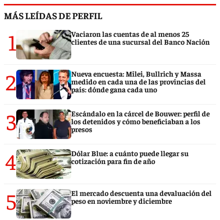
MÁS LEÍDAS DE PERFIL
1
Vaciaron las cuentas de al menos 25
clientes de una sucursal del Banco Nación
2
Nueva encuesta: Milei, Bullrich y Massa
medido en cada una de las provincias del
país: dónde gana cada uno
3
Escándalo en la cárcel de Bouwer: perfil de
los detenidos y cómo beneficiaban a los
presos
4
Dólar Blue: a cuánto puede llegar su
cotización para fin de año
5
El mercado descuenta una devaluación del
peso en noviembre y diciembre