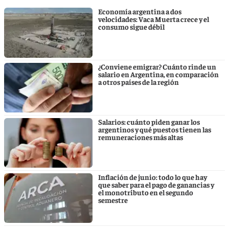
Economía argentina a dos
velocidades: Vaca Muerta crece y el
consumo sigue débil
¿Conviene emigrar? Cuánto rinde un
salario en Argentina, en comparación
a otros países de la región
Salarios: cuánto piden ganar los
argentinos y qué puestos tienen las
remuneraciones más altas
Inflación de junio: todo lo que hay
que saber para el pago de ganancias y
el monotributo en el segundo
semestre