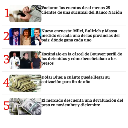
1
Vaciaron las cuentas de al menos 25
clientes de una sucursal del Banco Nación
2
Nueva encuesta: Milei, Bullrich y Massa
medido en cada una de las provincias del
país: dónde gana cada uno
3
Escándalo en la cárcel de Bouwer: perfil de
los detenidos y cómo beneficiaban a los
presos
4
Dólar Blue: a cuánto puede llegar su
cotización para fin de año
5
El mercado descuenta una devaluación del
peso en noviembre y diciembre