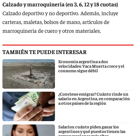
Calzado y marroquinería (en 3, 6, 12 y 18 cuotas)
Calzado deportivo y no deportivo. Además, incluye
carteras, maletas, bolsos de mano, artículos de
marroquinería de cuero y otros materiales.
TAMBIÉN TE PUEDE INTERESAR
Economía argentina a dos
velocidades: Vaca Muerta crece y el
consumo sigue débil
¿Conviene emigrar? Cuánto rinde un
salario en Argentina, en comparación
a otros países de la región
Salarios: cuánto piden ganar los
argentinos y qué puestos tienen las
remuneraciones más altas