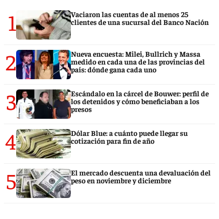
1
Vaciaron las cuentas de al menos 25
clientes de una sucursal del Banco Nación
2
Nueva encuesta: Milei, Bullrich y Massa
medido en cada una de las provincias del
país: dónde gana cada uno
3
Escándalo en la cárcel de Bouwer: perfil de
los detenidos y cómo beneficiaban a los
presos
4
Dólar Blue: a cuánto puede llegar su
cotización para fin de año
5
El mercado descuenta una devaluación del
peso en noviembre y diciembre