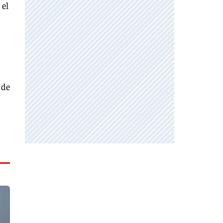
 el
 de