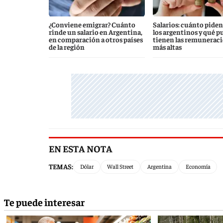
¿Conviene emigrar? Cuánto
Salarios: cuánto piden
rinde un salario en Argentina,
los argentinos y qué p
en comparación a otros países
tienen las remunerac
de la región
más altas
EN ESTA NOTA
TEMAS:
Dólar
Wall Street
Argentina
Economía