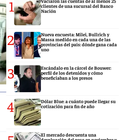
1
Vaciaron las cuentas de al menos 25
clientes de una sucursal del Banco
Nación
2
Nueva encuesta: Milei, Bullrich y
Massa medido en cada una de las
provincias del país: dónde gana cada
uno
3
Escándalo en la cárcel de Bouwer:
perfil de los detenidos y cómo
beneficiaban a los presos
4
Dólar Blue: a cuánto puede llegar su
cotización para fin de año
5
El mercado descuenta una
devaluación del peso en noviembre y