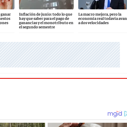
 ganar
Inflación de junio: todo lo que
La macro mejora, pero la
uestos
hay que saber para el pago de
economía real todavía ava
iones
ganancias y el monotributo en
a dos velocidades
el segundo semestre