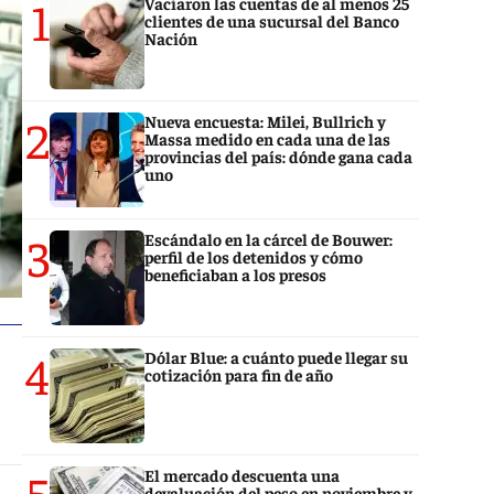
1
Vaciaron las cuentas de al menos 25
clientes de una sucursal del Banco
Nación
2
Nueva encuesta: Milei, Bullrich y
Massa medido en cada una de las
provincias del país: dónde gana cada
uno
3
Escándalo en la cárcel de Bouwer:
perfil de los detenidos y cómo
beneficiaban a los presos
4
Dólar Blue: a cuánto puede llegar su
cotización para fin de año
5
El mercado descuenta una
devaluación del peso en noviembre y