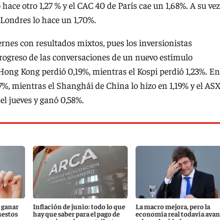
 hace otro 1,27 % y el CAC 40 de París cae un 1,68%. A su vez,
 Londres lo hace un 1,70%.
ernes con resultados mixtos, pues los inversionistas
progreso de las conversaciones de un nuevo estímulo
ong Kong perdió 0,19%, mientras el Kospi perdió 1,23%. En
17%, mientras el Shanghái de China lo hizo en 1,19% y el AS
el jueves y ganó 0,58%.
 ganar
Inflación de junio: todo lo que
La macro mejora, pero la
uestos
hay que saber para el pago de
economía real todavía ava