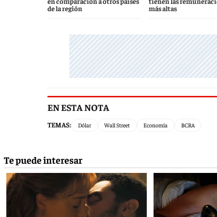
en comparación a otros países
tienen las remunerac
de la región
más altas
EN ESTA NOTA
TEMAS:
Dólar
Wall Street
Economía
BCRA