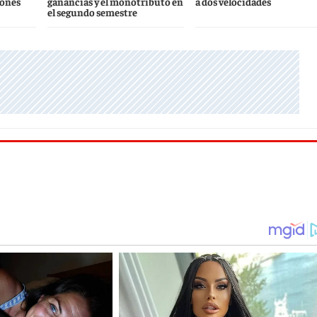
iones
ganancias y el monotributo en
a dos velocidades
el segundo semestre