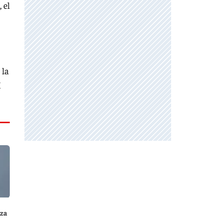
 el
 la
X
nza