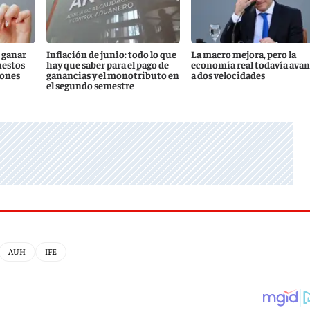
 ganar
Inflación de junio: todo lo que
La macro mejora, pero la
uestos
hay que saber para el pago de
economía real todavía ava
iones
ganancias y el monotributo en
a dos velocidades
el segundo semestre
AUH
IFE