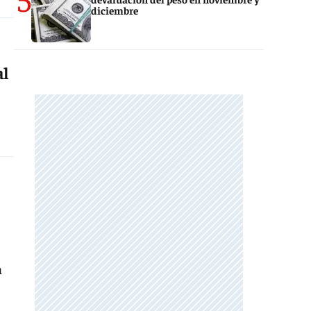
diciembre
al
a