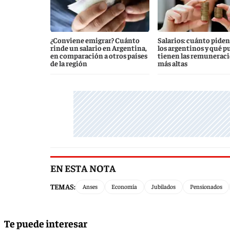
¿Conviene emigrar? Cuánto
Salarios: cuánto piden
rinde un salario en Argentina,
los argentinos y qué p
en comparación a otros países
tienen las remunerac
de la región
más altas
EN ESTA NOTA
TEMAS:
Anses
Economía
Jubilados
Pensionados