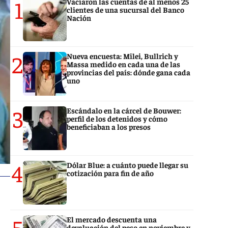
1
Vaciaron las cuentas de al menos 25
clientes de una sucursal del Banco
Nación
2
Nueva encuesta: Milei, Bullrich y
Massa medido en cada una de las
provincias del país: dónde gana cada
uno
3
Escándalo en la cárcel de Bouwer:
perfil de los detenidos y cómo
beneficiaban a los presos
4
Dólar Blue: a cuánto puede llegar su
cotización para fin de año
5
El mercado descuenta una
devaluación del peso en noviembre y