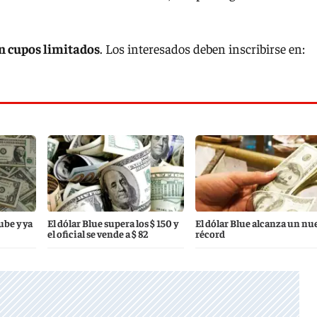
on cupos limitados
. Los interesados deben inscribirse en:
ube y ya
El dólar Blue supera los $ 150 y
El dólar Blue alcanza un nu
el oficial se vende a $ 82
récord