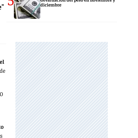
diciembre
e"
el
 de
70
to
es