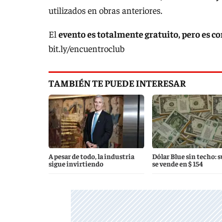
utilizados en obras anteriores.
El
evento es totalmente gratuito, pero es c
bit.ly/encuentroclub
TAMBIÉN TE PUEDE INTERESAR
A pesar de todo, la industria
Dólar Blue sin techo: s
sigue invirtiendo
se vende en $ 154