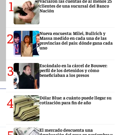
1
Vaciaron las cuentas de al menos 25
clientes de una sucursal del Banco
Nación
2
Nueva encuesta: Milei, Bullrich y
Massa medido en cada una de las
provincias del país: dónde gana cada
uno
3
Escándalo en la cárcel de Bouwer:
perfil de los detenidos y cómo
beneficiaban a los presos
4
Dólar Blue: a cuánto puede llegar su
cotización para fin de año
5
El mercado descuenta una
devaluación del peso en noviembre y