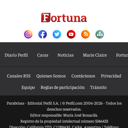
Diario Perfil
Caras
Noticias
Marie Claire
Fortu
Canales RSS
Quienes Somos
Contáctenos
Privacidad
Equipo
Reglas de participación
Tránsito
Parabrisas - Editorial Perfil S.A.
| © Perfil.com 2006-2026 - Todos los
derechos reservados.
Editor responsable: María José Bonacifa.
Registro de la propiedad intelectual número 5346433
Dirección:
California 2715
,
C1289ABI
,
CABA, Argentina
| Teléfono: