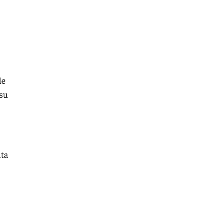
de
 su
nta