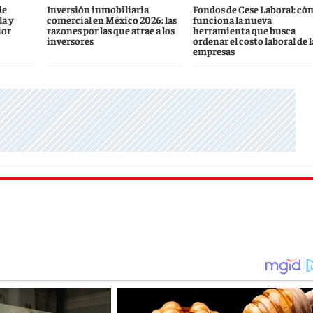
de
Inversión inmobiliaria
Fondos de Cese Laboral: có
a y
comercial en México 2026: las
funciona la nueva
ior
razones por las que atrae a los
herramienta que busca
inversores
ordenar el costo laboral de l
empresas