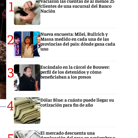
1
Vaciaron las cuentas de al menos 25
clientes de una sucursal del Banco
Nación
2
Nueva encuesta: Milei, Bullrich y
Massa medido en cada una de las
provincias del país: dónde gana cada
uno
3
Escándalo en la cárcel de Bouwer:
perfil de los detenidos y cómo
beneficiaban a los presos
4
Dólar Blue: a cuánto puede llegar su
cotización para fin de año
5
El mercado descuenta una
devaluación del peso en noviembre y