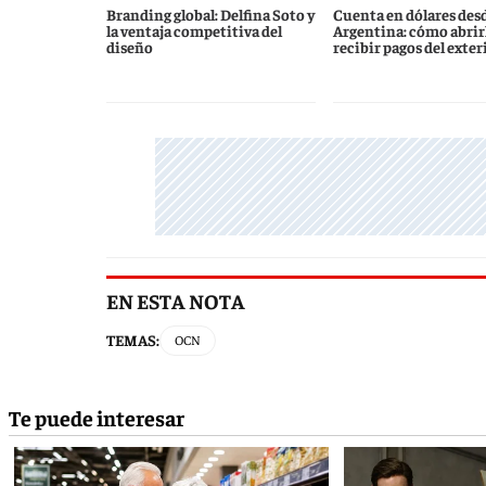
Branding global: Delfina Soto y
Cuenta en dólares des
la ventaja competitiva del
Argentina: cómo abrirl
diseño
recibir pagos del exter
EN ESTA NOTA
TEMAS:
OCN