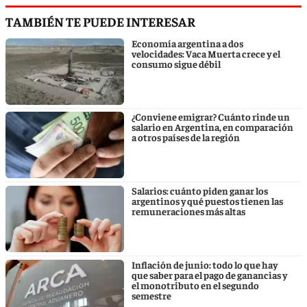
TAMBIÉN TE PUEDE INTERESAR
Economía argentina a dos
velocidades: Vaca Muerta crece y el
consumo sigue débil
¿Conviene emigrar? Cuánto rinde un
salario en Argentina, en comparación
a otros países de la región
Salarios: cuánto piden ganar los
argentinos y qué puestos tienen las
remuneraciones más altas
Inflación de junio: todo lo que hay
que saber para el pago de ganancias y
el monotributo en el segundo
semestre