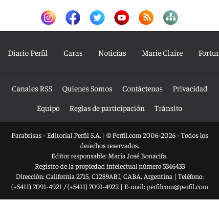
Diario Perfil
Caras
Noticias
Marie Claire
Fortu
Canales RSS
Quienes Somos
Contáctenos
Privacidad
Equipo
Reglas de participación
Tránsito
Parabrisas - Editorial Perfil S.A.
| © Perfil.com 2006-2026 - Todos los
derechos reservados.
Editor responsable: María José Bonacifa.
Registro de la propiedad intelectual número 5346433
Dirección:
California 2715
,
C1289ABI
,
CABA, Argentina
| Teléfono:
(+5411) 7091-4921
/
(+5411) 7091-4922
| E-mail:
perfilcom@perfil.com