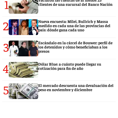
1
clientes de una sucursal del Banco Nación
2
Nueva encuesta: Milei, Bullrich y Massa
medido en cada una de las provincias del
país: dónde gana cada uno
3
Escándalo en la cárcel de Bouwer: perfil de
los detenidos y cómo beneficiaban a los
presos
4
Dólar Blue: a cuánto puede llegar su
cotización para fin de año
5
El mercado descuenta una devaluación del
peso en noviembre y diciembre